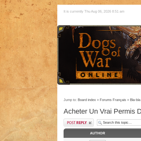
It is currently Thu Aug 06, 2026 8:51 am
Jump to:
Board index
»
Forums Français
»
Bla-bla
Acheter Un Vrai Permis 
AUTHOR