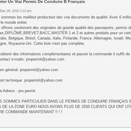
ter Un Vrai Permis De Conduire B Français
 Dec 26, 2015 2:12 pm
 sommes les meilleur producteur des vrai documents de qualité. Avec 6 milli
le monde entier.
offrons seulement des originales de grande qualité des passeports, permis de 
res,DIPLÔME,BREVET,BACC,MASTER 1 et 2 et autres produits pour un cer
alie, Belgique, Brésil, Canada, Italie, Finlande, France, Allemagne, Israël, M
gne, Royaume-Uni. Cette liste n'est pas complète.
obtenir des informations complémentaires et passer la commande il suffit de
ontact e-mails:
propermit@yahoo.com
ien général:
propermit@yahoo.com
ort technique:
propermit@yahoo.com
e Adress : pro.permit
S SOMMES PARTICULIER DANS LE PERMIS DE CONDUIRE FRANÇAIS 
S DE LA ZONE EURO.NOUS AVONS PLUS DE 2550 CLIENTS QUI ONT UT
RE COMMANDE MAINTENANT !! ! !