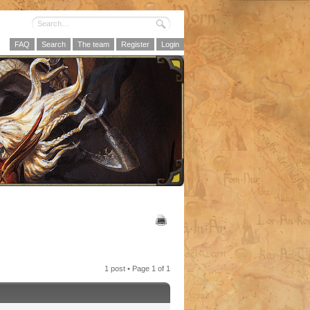
FAQ
Search
The team
Register
Login
1 post • Page
1
of
1