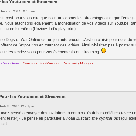
 les Youtubers et Streamers
 Feb 06, 2014 10:48 am
tit post pour vous dire que nous autorisons les streamings ainsi que l'enreg
e. Nous autorisons également la monétisation de vos vidéos sur Youtube, tan
le jeu en lui même (Review, Let's play, etc.).
 Dogs of War Online est un jeu auto-produit, c'est un plaisir pour nous de vo
i offrent de l'exposition en tournant des vidéos. Ainsi n'hésitez pas à poster s
i que les rendez-vous pour vos événements en streaming.
of War Online
-
Communication Manager - Community Manager
Pour les Youtubers et Streamers
 Feb 15, 2014 12:43 pm
avez pensé a envoyer des invitations à certains Youtubers célèbres (avec un
ent tester)? Je pense en particulier a
Total Biscuit, the cynical brit
(qui ado
ast...