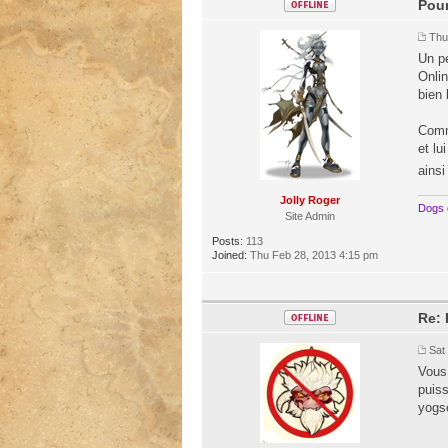
Pour
Thu
Un pe
Onlin
bien 
Comme
et lu
ains
Jolly Roger
Dogs 
Site Admin
Posts:
113
Joined:
Thu Feb 28, 2013 4:15 pm
Re: 
Sat
Vous 
puiss
yogsc