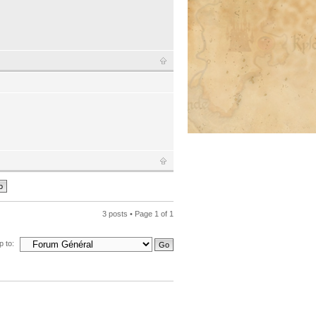
3 posts • Page
1
of
1
 to: