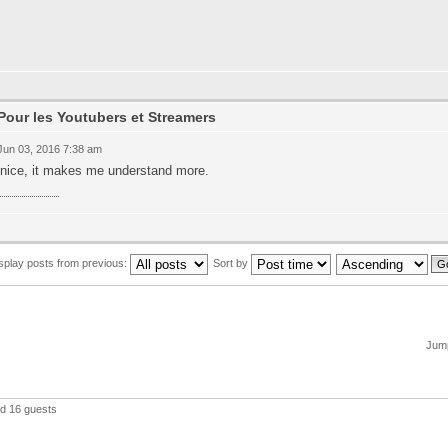
Pour les Youtubers et Streamers
 Jun 03, 2016 7:38 am
 nice, it makes me understand more.
โนออนไลน์
splay posts from previous:
Sort by
Jump
nd 16 guests