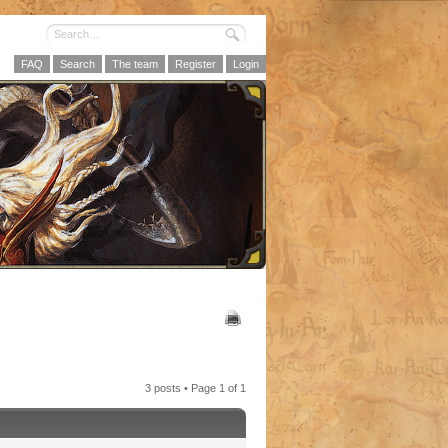
FAQ
Search
The team
Register
Login
3 posts • Page
1
of
1