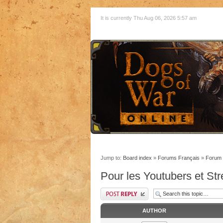
It is currently Thu Aug 06, 2026 5:57 am
Jump to:
Board index
»
Forums Français
»
Forum 
Pour les Youtubers et St
AUTHOR