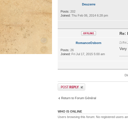
Deuzerre
Posts:
202
Joined:
Thu Feb 06, 2014 6:28 pm
Re: 
Fri
RomanceOsborn
Very
Posts:
26
คาสิ
Joined:
Fri Jul 17, 2015 5:00 am
Di
Return to Forum Général
WHO IS ONLINE
Users browsing this forum: No registered users a