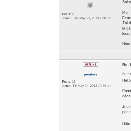
Salut
Moi, 
Posts:
2
l'émi
Joined:
Thu May 23, 2013 2:36 pm
J'ai 
la ga
leurs
Hâte 
Re:
Fri
prentyss
Hello
Posts:
16
Joined:
Fri May 24, 2013 10:24 am
Prent
déco
Joueu
parti
Hâte