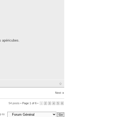
es apéricubes.
Next
54 posts •
Page
1
of
6
•
1
2
3
4
5
6
 to: