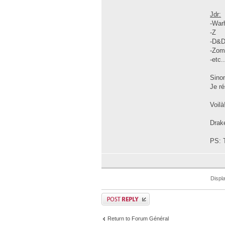
Jdr:
-War
-Z
-D&
-Zomb
-etc.
Sinon
Je ré
Voilà
Drak
PS: T
Displ
Return to Forum Général