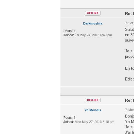
Re:
Sat
Darkmushra
Salut
Posts:
4
en 3D
Joined:
Fri May 24, 2013 6:40 pm
suivr
Je s
propo
En to
Edit
Re:
Mon
Yh Mondis
Bonjo
Posts:
3
Yh M
Joined:
Mon May 27, 2013 8:18 am
Je su
J'ai 