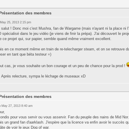
 Présentation des membres
 May 25, 2013 2:15 pm
 salut ! Donc moi c'est Mushra, fan de Wargame (mais n'ayant ni la place ni l'
 spécialisé dans le jeu vidéo (je viens de finir la prépa). J'ai découvert le proj
e ce projet qui, sur papier, semble quand même vraiment excellent.
uis en ce moment même en train de re-telecharger steam, et on se retrouve 
ser en tant que béta testeur =)
ut cas, je vous souhaite un bon courage et un peu de chance pour la prod !
 : Après relecture, sympa le léchage de museaux xD
 Présentation des membres
 May 27, 2013 8:40 am
ur,
ondis pour vous servir ou vous asservir. Fan du peuple des nains de Mid Nor
is un grand fan d'aarklash. J'espère que la licence va enfin avoir le succès qu
hâte de voir le jeux Dog of war.