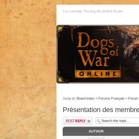
It is currently Thu Aug 06, 2026 8:30 pm
Jump to:
Board index
»
Forums Français
»
Forum 
Présentation des membr
AUTHOR