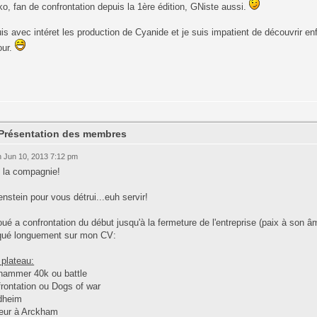
, fan de confrontation depuis la 1ère édition, GNiste aussi.
is avec intéret les production de Cyanide et je suis impatient de découvrir en
our.
 Présentation des membres
 Jun 10, 2013 7:12 pm
t la compagnie!
nstein pour vous détrui...euh servir!
joué a confrontation du début jusqu'à la fermeture de l'entreprise (paix à son â
iqué longuement sur mon CV:
 plateau:
hammer 40k ou battle
rontation ou Dogs of war
dheim
reur à Arckham