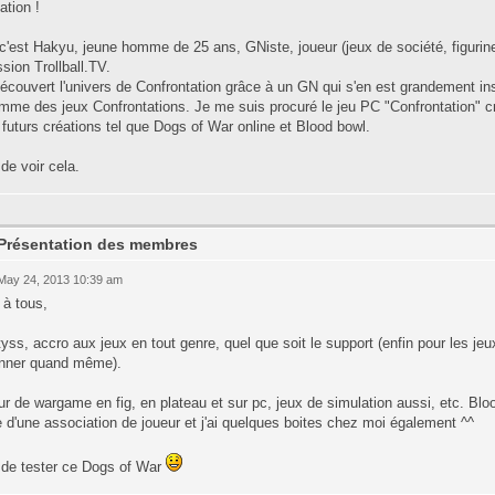
ation !
c'est Hakyu, jeune homme de 25 ans, GNiste, joueur (jeux de société, figurine
ssion Trollball.TV.
découvert l'univers de Confrontation grâce à un GN qui s'en est grandement ins
mme des jeux Confrontations. Je me suis procuré le jeu PC "Confrontation" cr
 futurs créations tel que Dogs of War online et Blood bowl.
de voir cela.
 Présentation des membres
 May 24, 2013 10:39 am
 à tous,
yss, accro aux jeux en tout genre, quel que soit le support (enfin pour les jeu
nner quand même).
r de wargame en fig, en plateau et sur pc, jeux de simulation aussi, etc. Bloo
e d'une association de joueur et j'ai quelques boites chez moi également ^^
 de tester ce Dogs of War