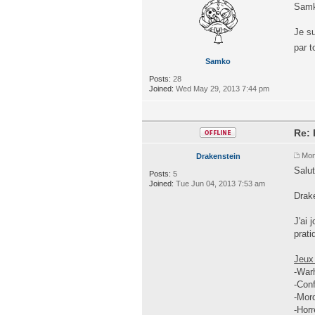
Samko
Je su
par t
Samko
Posts:
28
Joined:
Wed May 29, 2013 7:44 pm
Re:
Mon
Drakenstein
Salu
Posts:
5
Joined:
Tue Jun 04, 2013 7:53 am
Drake
J'ai 
prat
Jeux
-War
-Conf
-Mor
-Hor