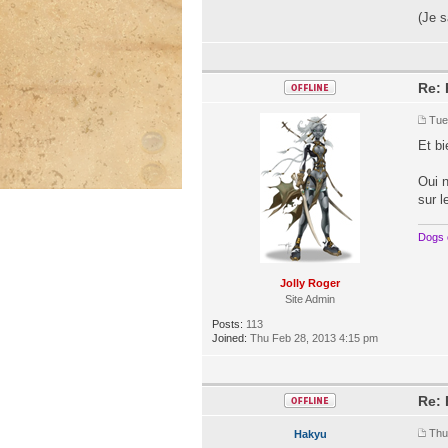
(Je 
Re:
Tue
Et bi
Oui n
sur l
Dogs 
Jolly Roger
Site Admin
Posts:
113
Joined:
Thu Feb 28, 2013 4:15 pm
Re:
Thu
Hakyu