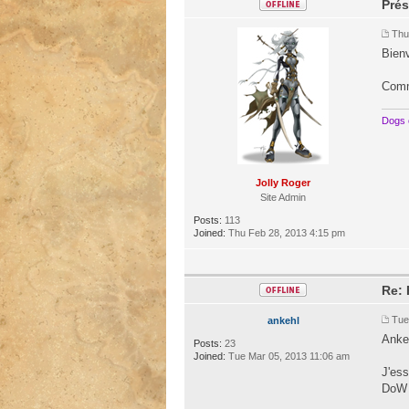
Pré
Thu
Bienv
Comme
Dogs 
Jolly Roger
Site Admin
Posts:
113
Joined:
Thu Feb 28, 2013 4:15 pm
Re:
Tue
ankehl
Ankeh
Posts:
23
Joined:
Tue Mar 05, 2013 11:06 am
J'ess
DoW 