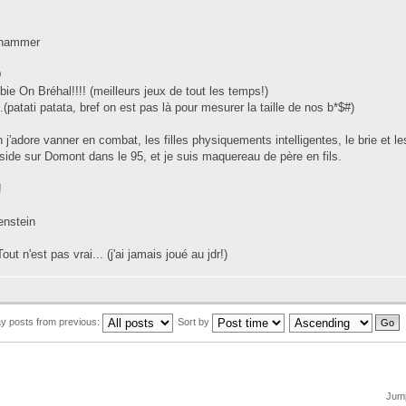
hammer
D
ie On Bréhal!!!! (meilleurs jeux de tout les temps!)
..(patati patata, bref on est pas là pour mesurer la taille de nos b*$#)
 j'adore vanner en combat, les filles physiquements intelligentes, le brie et l
side sur Domont dans le 95, et je suis maquereau de père en fils.
!
enstein
out n'est pas vrai... (j'ai jamais joué au jdr!)
ay posts from previous:
Sort by
Jump