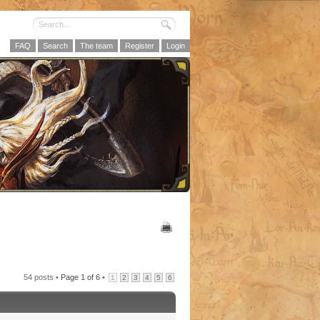
FAQ
Search
The team
Register
Login
54 posts •
Page
1
of
6
•
1
2
3
4
5
6