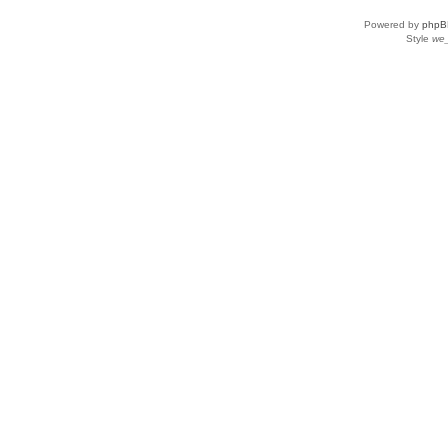
Powered by
phpB
Style
we_