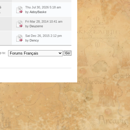
5
Thu Jul 30, 2026 5:18 am
1
by
AidoyBaske
Fri Mar 28, 2014 10:41 am
by
Deuzerre
Sat Dec 26, 2015 2:12 pm
by
Dency
 to: