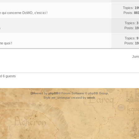
Topics:
19
 qui concerne DoWO, c'est ici !
Posts:
88
Topics:
3
s
Posts:
19
Topics:
9
te quoi !
Posts:
19
Jump
nd 6 guests
Powered by
phpBB
® Forum Software © phpBB Group.
Style
we_universal
created by
weeb
.