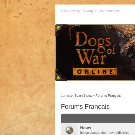
It is currently Thu Aug 06, 2026 9:00 pm
Jump to:
Board index
»
Forums Français
Forums Français
News
Ici, on discute des news officielles.