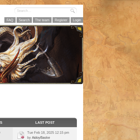
FAQ
Search
The team
Register
Login
CS
LAST POST
0
Tue Feb 18, 2025 12:15 pm
by
AidoyBaske