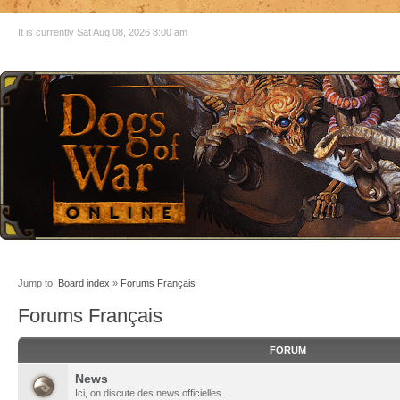
It is currently Sat Aug 08, 2026 8:00 am
Jump to:
Board index
»
Forums Français
Forums Français
FORUM
News
Ici, on discute des news officielles.