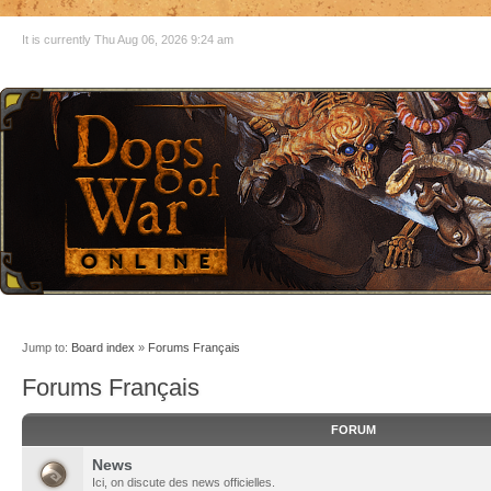
It is currently Thu Aug 06, 2026 9:24 am
Jump to:
Board index
»
Forums Français
Forums Français
FORUM
News
Ici, on discute des news officielles.