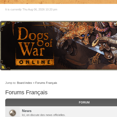
It is currently Thu Aug 06, 2026 10:20 pm
Jump to:
Board index
»
Forums Français
Forums Français
FORUM
News
Ici, on discute des news officielles.